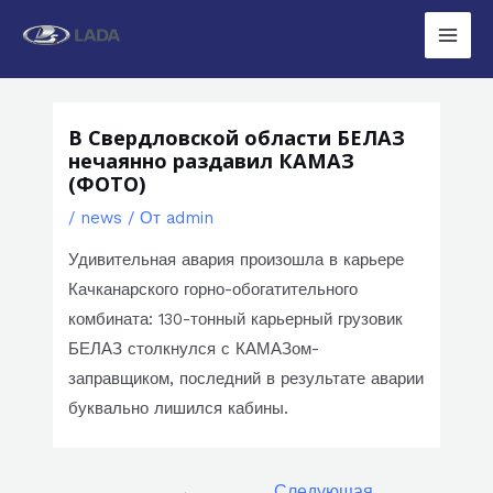
Перейти
к
Main
содержимому
Men
В Свердловской области БЕЛАЗ
нечаянно раздавил КАМАЗ
(ФОТО)
/
news
/ От
admin
Удивительная авария произошла в карьере
Качканарского горно-обогатительного
комбината: 130-тонный карьерный грузовик
БЕЛАЗ столкнулся с КАМАЗом-
заправщиком, последний в результате аварии
буквально лишился кабины.
Навигация
←
Следующая