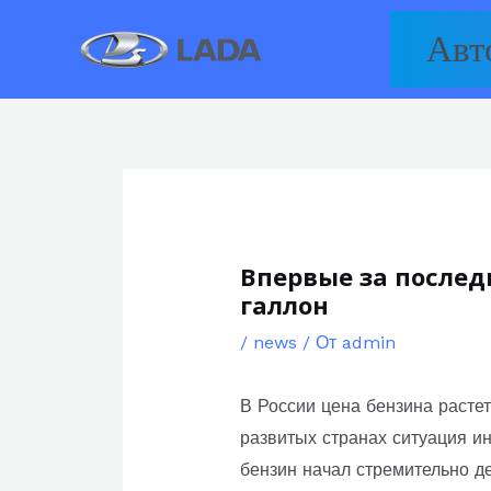
Перейти
Авт
к
содержимому
Впервые за послед
галлон
/
news
/ От
admin
В России цена бензина растет
развитых странах ситуация и
бензин начал стремительно де