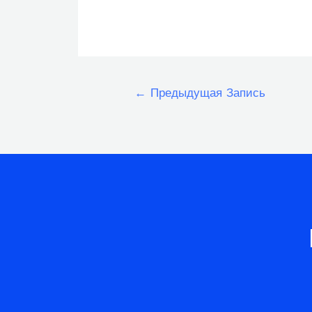
Навигация
←
Предыдущая Запись
по
записям