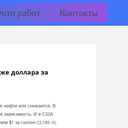
ото работ
Контакты
же доллара за
ля нефти или снижается. В
ая зависимость. И в США
м $1 за галлон (3,785 л).